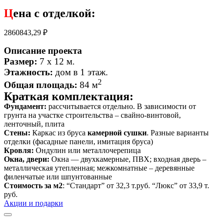
Ц
ена с отделкой:
2860843,29
₽
Описание проекта
Размер:
7 х 12 м.
Этажность:
дом в 1 этаж
.
2
Общая площадь:
84 м
Краткая комплектация:
Фундамент:
рассчитывается отдельно. В зависимости от
грунта на участке строительства – свайно-винтовой,
ленточный, плита
Стены:
Каркас из бруса
камерной сушки
. Разные варианты
отделки (фасадные панели, имитация бруса)
Кровля:
Ондулин или металлочерепица
Окна, двери:
Окна — двухкамерные, ПВХ; входная дверь –
металлическая утепленная; межкомнатные – деревянные
филенчатые или шпунтованные
Стоимость за м2
: “Стандарт” от 32,3 т.руб. “Люкс” от 33,9 т.
руб.
Акции и подарки