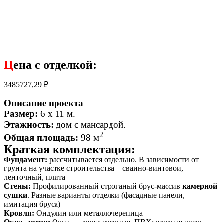
Ц
ена с отделкой:
3485727,29
₽
Описание проекта
Размер:
6 х 11 м.
Этажность:
дом с мансардой
.
2
Общая площадь:
98 м
Краткая комплектация:
Фундамент:
рассчитывается отдельно. В зависимости от
грунта на участке строительства – свайно-винтовой,
ленточный, плита
Стены:
Профилированный строганый брус-массив
камерной
сушки
. Разные варианты отделки (фасадные панели,
имитация бруса)
Кровля:
Ондулин или металлочерепица
Окна, двери:
Окна — двухкамерные, ПВХ; входная дверь –