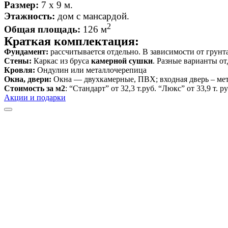
Размер:
7 х 9 м.
Этажность:
дом с мансардой
.
2
Общая площадь:
126 м
Краткая комплектация:
Фундамент:
рассчитывается отдельно. В зависимости от грунта
Стены:
Каркас из бруса
камерной сушки
. Разные варианты от
Кровля:
Ондулин или металлочерепица
Окна, двери:
Окна — двухкамерные, ПВХ; входная дверь – ме
Стоимость за м2
: “Стандарт” от 32,3 т.руб. “Люкс” от 33,9 т. ру
Акции и подарки